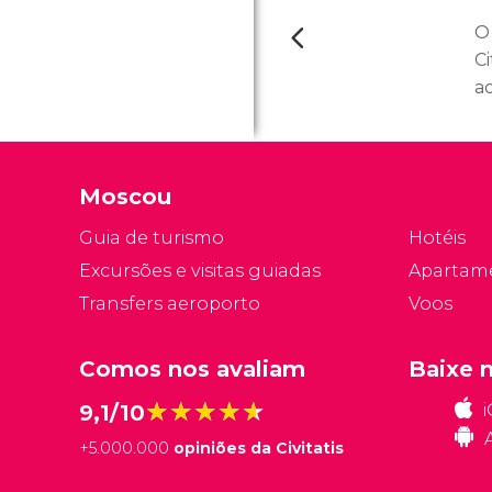
O
C
ac
d
M
K
Moscou
Sã
Guia de turismo
Hotéis
Excursões e visitas guiadas
Apartam
Transfers aeroporto
Voos
Comos nos avaliam
Baixe 
★★★★★
★★★★★
9,1/10
+
5.000.000
opiniões da Civitatis