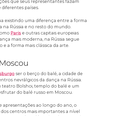
ições que seus representantes faziam
 diferentes países.
a existindo uma diferença entre a forma
a na Rússia e no resto do mundo.
 como
Paris
e outras capitais europeias
nça mais moderna, na Rússia segue
 e a forma mais clássica da arte.
 Moscou
rsburgo
ser o berço do balé, a cidade de
tros nevrálgicos da dança na Rússia.
 teatro Bolshoi, templo do balé e um
sfrutar do balé russo em Moscou.
e apresentações ao longo do ano, o
dos centros mais importantes a nível