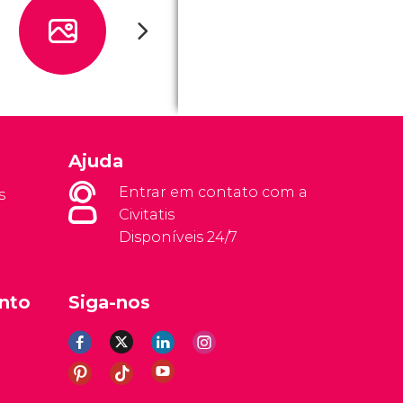
Ajuda
Entrar em contato com a
s
Civitatis
Disponíveis 24/7
nto
Siga-nos