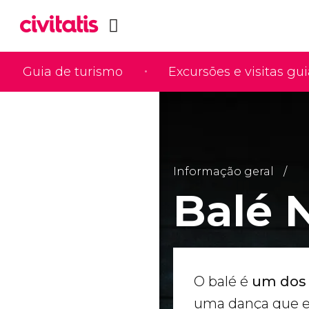
Guia de turismo
Excursões e visitas gu
Informação geral
Balé 
O balé é
um dos 
uma dança que e