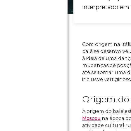
interpretado em 
Com origem na Itáli
balé se desenvolveu
à ideia de uma dança
mudanças de posição 
até se tornar uma 
inclusive vertiginoso
Origem do 
A origem do balé es
Moscou
na época do 
atividade cultural r