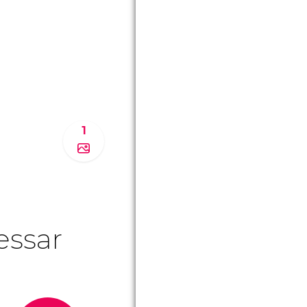
1
essar