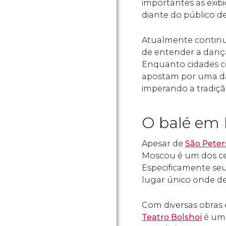
importantes as exib
diante do público de
Atualmente continu
de entender a danç
Enquanto cidades
apostam por uma da
imperando a tradição
O balé em
Apesar de
São Pete
Moscou é um dos cen
Especificamente seu
lugar único onde de
Com diversas obras 
Teatro Bolshoi
é um 