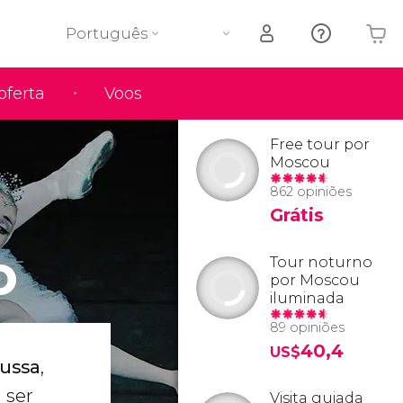
Português
oferta
Voos
O seu carrinho está vazio
Free tour por
Moscou
862 opiniões
Grátis
o
Tour noturno
por Moscou
iluminada
89 opiniões
40,4
US$
russa
,
 ser
Visita guiada