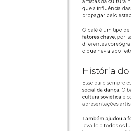
artistas da cultura 
que a influência da
propagar pelo estad
O balé é um tipo d
fatores chave
, por 
diferentes coreógra
o que havia sido fei
História do
Esse baile sempre e
social da dança
. O 
cultura soviética
e c
apresentações artíst
Também ajudou a fo
levá-lo a todos os 