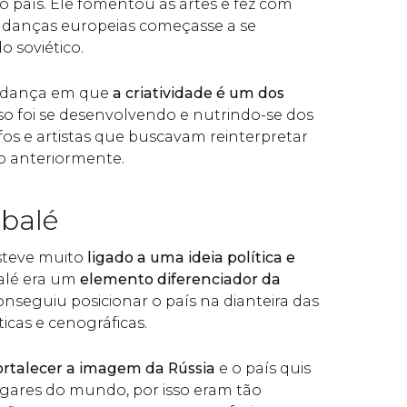
no país. Ele fomentou as artes e fez com
s danças europeias começasse a se
o soviético.
e dança em que
a criatividade é um dos
isso foi se desenvolvendo e nutrindo-se dos
fos e artistas que buscavam reinterpretar
to anteriormente.
 balé
steve muito
ligado a uma ideia política e
balé era um
elemento diferenciador da
onseguiu posicionar o país na dianteira das
icas e cenográficas.
rtalecer a imagem da Rússia
e o país quis
lugares do mundo, por isso eram tão