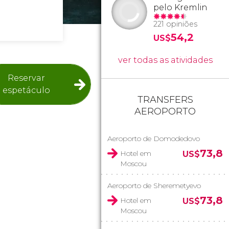
pelo Kremlin
221 opiniões
54,2
US$
ver todas as atividades
Reservar
espetáculo
TRANSFERS
AEROPORTO
Aeroporto de Domodedovo
73,8
Hotel em
US$
Moscou
Aeroporto de Sheremetyevo
73,8
Hotel em
US$
Moscou