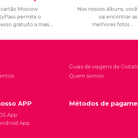
 cartão Moscow
Nos nossos álbuns, você
ityPass permite o
vai encontrar as
esso gratuito a mais
melhores fotos de
e 40 atrações de
Moscou. Nessa seção
oscou, incluindo o
reunimos todas as fotos
remlin e a Catedral de
de Moscou do nosso
o Basílio.
guia.
Guias de viagens da Civitati
entos
Quem somos
nosso APP
Métodos de pagame
iOS App
Android App