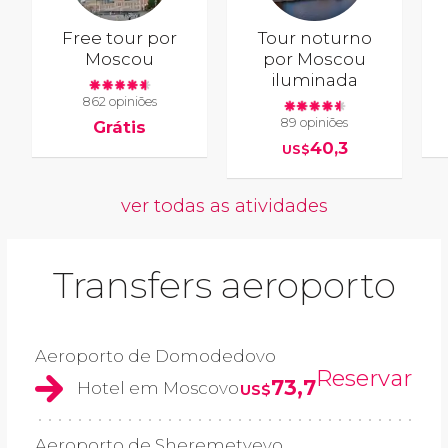
Free tour por
Tour noturno
Moscou
por Moscou
iluminada
862 opiniões
89 opiniões
Grátis
40,3
US$
ver todas as atividades
Transfers aeroporto
Aeroporto de Domodedovo
Reservar
73,7
Hotel em Moscovo
US$
Aeroporto de Sheremetyevo