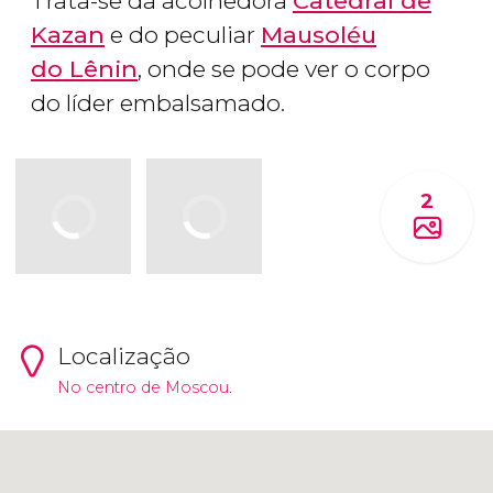
Trata-se da acolhedora
Catedral de
Kazan
e do peculiar
Mausoléu
do Lênin
, onde se pode ver o corpo
do líder embalsamado.
2
Localização
No centro de Moscou.
Clique para usar o mapa