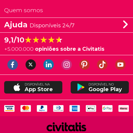
Quem somos
Ajuda
Disponíveis 24/7
★★★★★
★★★★★
9,1/10
+
5.000.000
opiniões sobre a Civitatis
DISPONÍVEL NA
DISPONÍVEL NO
App Store
Google Play