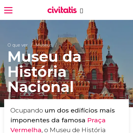
O que ver
Museus
Museu da
História
Nacional
Ocupando
um dos edifícios mais
imponentes da famosa
Praça
Vermelha
, o Museu de História