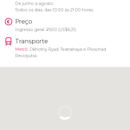
De junho a agosto:
Todos os dias, das 10:00 às 21:00 horas.
Preço
Ingresso geral:
₽
500 (
US$
6,21).
Transporte
Metrô
: Okhotny Ryad, Teatralnaya e Ploschad
Revolyutsii.
Clique para usar o mapa