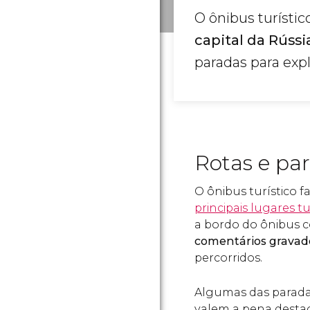
O ônibus turísti
capital da Rússi
paradas para expl
Rotas e pa
O ônibus turístico 
principais lugares t
a bordo do ônibus c
comentários gravad
percorridos.
Algumas das parada
valem a pena desta