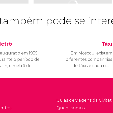
também pode se inter
etrô
Táxi
naugurado em 1935
Em Moscou, existem
urante o período de
diferentes companhias
alin, o metrô de
de táxis e cada uma
oscou é um dos
delas conta com suas
aiores e mais
próprias tarifas. Além
hamativos do mundo. A
dos serviços legais de
eleza de algumas de
táxis em Moscou, é
uas estações fez dele
muito comum o uso de
Guias de viagens da Civitati
ma das principais
veículos privados sem
entos
Quem somos
rações turísticas de
licença que são usados