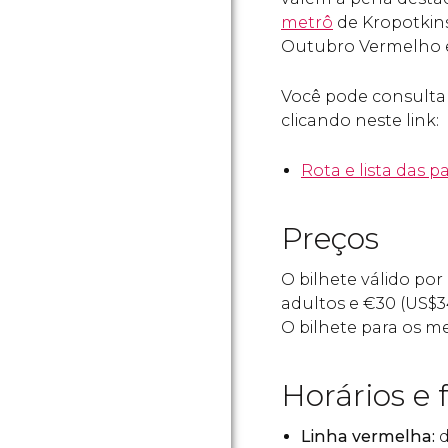
metrô
de Kropotkin
Outubro Vermelho e
Você pode consulta
clicando neste link:
Rota e lista das 
Preços
O bilhete válido por
adultos e
€
30 (
US$
3
O bilhete para os m
Horários e 
Linha vermelha:
d