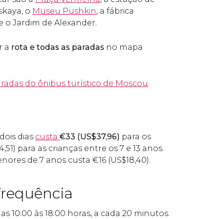
skaya, o
Museu Pushkin
, a fábrica
 o Jardim de Alexander.
r a
rota e todas as paradas
no mapa
paradas do ônibus turístico de Moscou
 dois dias
custa
€
33 (
US$
37,96)
para os
4,51) para as crianças entre os 7 e 13 anos.
enores de 7 anos custa
€
16 (
US$
18,40).
frequência
as 10:00 às 18:00 horas, a cada 20 minutos.