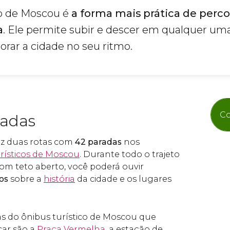
co de Moscou é
a forma mais prática de perco
a
. Ele permite subir e descer em qualquer um
orar a cidade no seu ritmo.
Co
radas
faz duas rotas com
42 paradas
nos
urísticos de Moscou
. Durante todo o trajeto
om teto aberto, você poderá ouvir
os
sobre a
história
da cidade e os lugares
s do ônibus turístico de Moscou que
car são a
Praça Vermelha
, a estação de