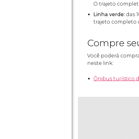
O trajeto comple
Linha verde:
das 1
trajeto completo 
Compre seu
Você poderá comprar
neste link:
Ônibus turístico