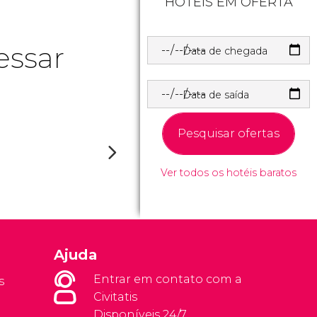
HOTÉIS EM OFERTA
essar
Data de chegada
Data de saída
Pesquisar ofertas
Ver todos os hotéis baratos
Ajuda
Entrar em contato com a
s
Civitatis
Disponíveis 24/7