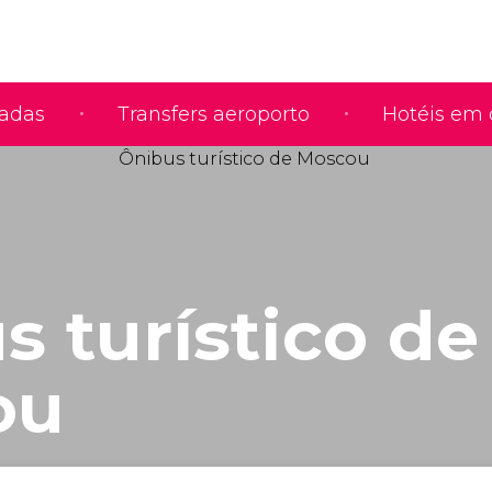
iadas
Transfers aeroporto
Hotéis em 
s turístico de
ou