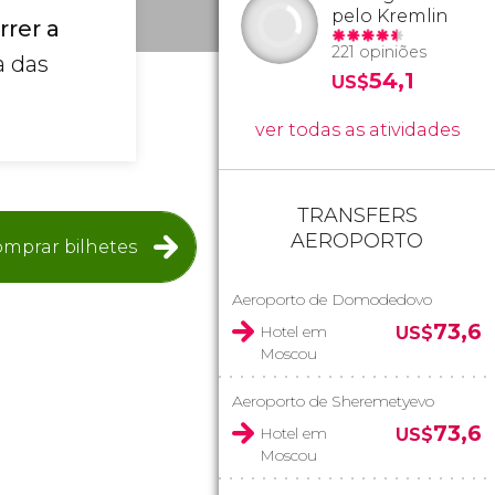
pelo Kremlin
rrer a
221 opiniões
a das
54,1
US$
ver todas as atividades
TRANSFERS
AEROPORTO
mprar bilhetes
Aeroporto de Domodedovo
73,6
Hotel em
US$
Moscou
Aeroporto de Sheremetyevo
73,6
Hotel em
US$
Moscou