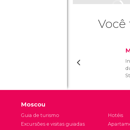
Você 
M
I
d
St
M
m
c
Moscou
b
s
Guia de turismo
Hotéis
u
Excursões e visitas guiadas
Apartam
at