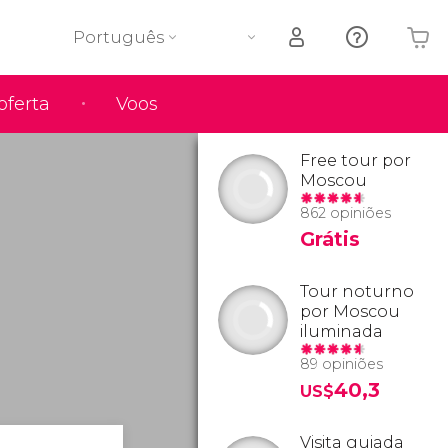
Português
oferta
Voos
O seu carrinho está vazio
Free tour por
Moscou
862 opiniões
Grátis
Tour noturno
por Moscou
iluminada
89 opiniões
40,3
US$
Visita guiada